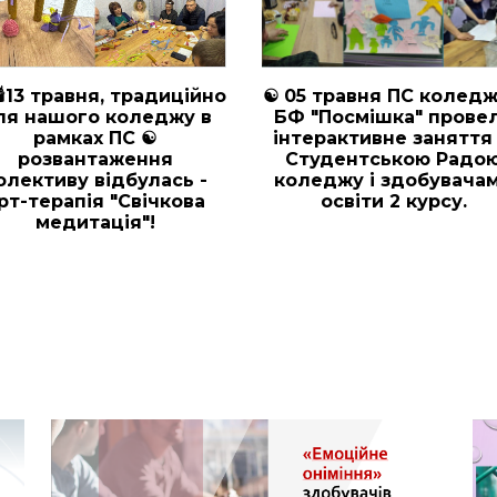
🌿👜 🖼️🖌️ 29 квітня, в
☘️🌟22 квітня на цікаву
коледжі відбулась
"ФОТО-терапія", завіт
творча зустріч
викладачі ЦК,
викладачів і
адміністрація і
івробітників коледжу.
спеціалісти коледжу
Участь ПМ "Торбинка
Добра" надала Всім
исутнім мистецького
надхнення!