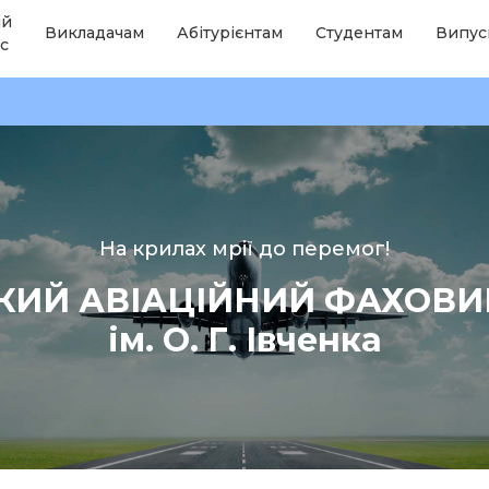
ій
Викладачам
Абітурієнтам
Студентам
Випус
с
На крилах мрії до перемог!
КИЙ АВІАЦІЙНИЙ ФАХОВ
ім. О. Г. Івченка