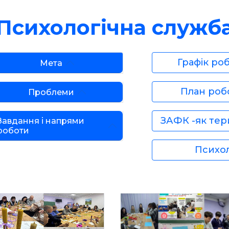
Психологічна служб
Графік ро
Мета
План роб
Проблеми
ЗАФК -як тери
Завдання і напрями
роботи
Психо