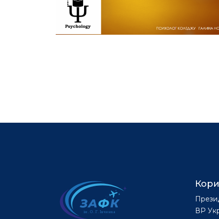
Кори
Прези
ВР Ук