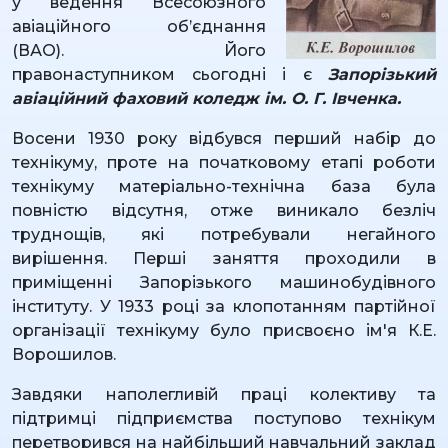
у ведення Всесоюзного
авіаційного об’єднання
(ВАО). Його
правонаступником сьогодні і є
Запорізький
авіаційний фаховий коледж ім. О. Г. Івченка.
Восени 1930 року відбувся перший набір до
технікуму, проте на початковому етапі роботи
технікуму матеріально-технічна база була
повністю відсутня, отже виникало безліч
труднощів, які потребували негайного
вирішення. Перші заняття проходили в
приміщенні Запорізького машинобудівного
інституту. У 1933 році за клопотанням партійної
організації технікуму було присвоєно ім'я К.Е.
Ворошилов.
Завдяки наполегливій праці колективу та
підтримці підприємства поступово технікум
перетворився на найбільший навчальний заклад