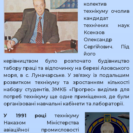
колектив
технікуму очолив
кандидат
технічних наук
Ксензов
Олександр
Сергійович. Під
його
керівництвом було розпочато будівництво
табору праці та відпочинку на березі Азовського
моря, в с. Луначарське. У зв’язку із подальшим
розвитком технікуму та зростанням кількості
набору студентів, ЗМКБ «Прогрес» виділив для
потреб технікуму ще одне приміщення, де були
організовані навчальні кабінети та лабораторії.
У 1991 році
технікуму
Наказом Міністерства
авіаційної промисловості