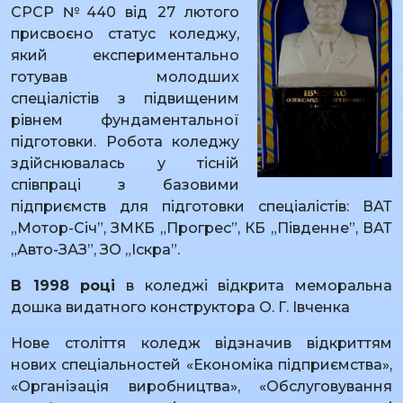
СРСР №440 від 27 лютого
присвоєно статус коледжу,
який експериментально
готував молодших
спеціалістів з підвищеним
рівнем фундаментальної
підготовки. Робота коледжу
здійснювалась у тісній
співпраці з базовими
підприємств для підготовки спеціалістів: ВАТ
„Мотор-Січ”, ЗМКБ „Прогрес”, КБ „Південне”, ВАТ
„Авто-ЗАЗ”, ЗО „Іскра”.
В 1998 році
в коледжі відкрита меморальна
дошка видатного конструктора О. Г. Івченка
Нове століття коледж відзначив відкриттям
нових спеціальностей «Економіка підприємства»,
«Організація виробництва», «Обслуговування