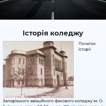
Історія коледжу
Початок
історії
Запорізького авіаційного фахового коледжу ім. О.