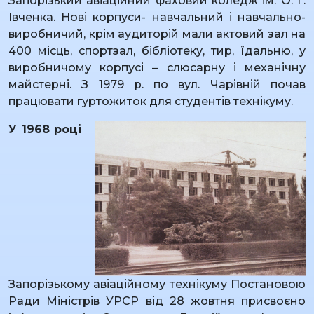
Запорізький авіаційний фаховий коледж ім. О. Г.
Івченка. Нові корпуси- навчальний і навчально-
виробничий, крім аудиторій мали актовий зал на
400 місць, спортзал, бібліотеку, тир, їдальню, у
виробничому корпусі – слюсарну і механічну
майстерні. З 1979 р. по вул. Чарівній почав
працювати гуртожиток для студентів технікуму.
У 1968 році
Запорізькому авіаційному технікуму Постановою
Ради Міністрів УРСР від 28 жовтня присвоєно