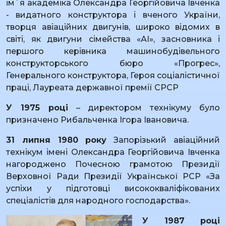
ім`я академіка Олександра Георгійовича Івченка
- видатного конструктора і вченого України,
творця авіаційних двигунів, широко відомих в
світі, як двигуни сімейства «АІ», засновника і
першого керівника машинобудівельного
конструкторського бюро «Прогрес»,
Генерального конструктора, Героя соціалістичної
праці, Лауреата державної премії СРСР
У 1975 році
– директором технікуму було
призначено Рибальченка Ігора Івановича.
31 липня 1980 року
Запорізький авіаційний
технікум імені Олександра Георгійовича Івченка
нагороджено Почесною грамотою Президії
Верховної Ради Президії Української РСР «За
успіхи у підготовці висококваліфікованих
спеціалістів для народного господарства».
У 1987 році