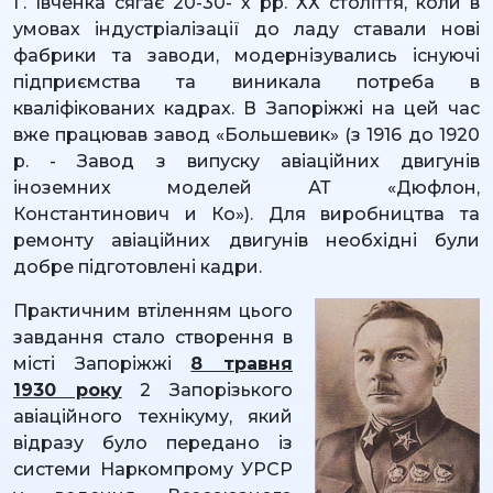
Г. Івченка сягає 20-30- х рр. ХХ століття, коли в
умовах індустріалізації до ладу ставали нові
фабрики та заводи, модернізувались існуючі
підприємства та виникала потреба в
кваліфікованих кадрах. В Запоріжжі на цей час
вже працював завод «Большевик» (з 1916 до 1920
р. - Завод з випуску авіаційних двигунів
іноземних моделей АТ «Дюфлон,
Константинович и Ко»). Для виробництва та
ремонту авіаційних двигунів необхідні були
добре підготовлені кадри.
Практичним втіленням цього
завдання стало створення в
місті Запоріжжі
8 травня
1930 року
2 Запорізького
авіаційного технікуму, який
відразу було передано із
системи Наркомпрому УРСР