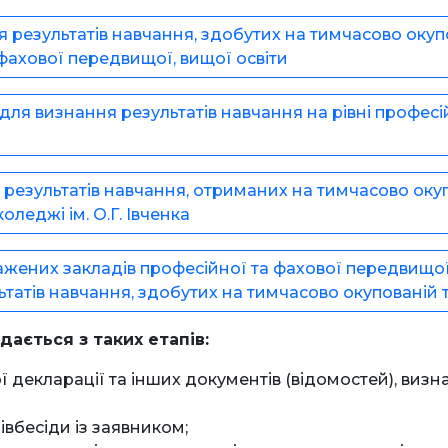
езультатів навчання, здобутих на тимчасово окупов
 фахової передвищої, вищої освіти
я визнання результатів навчання на рівні професій
езультатів навчання, отриманих на тимчасово окуп
леджі ім. О.Г. Івченка
ених закладів професійної та фахової передвищої о
татів навчання, здобутих на тимчасово окупованій 
ається з таких етапів:
ї декларації та інших документів (відомостей), ви
івбесіди із заявником;