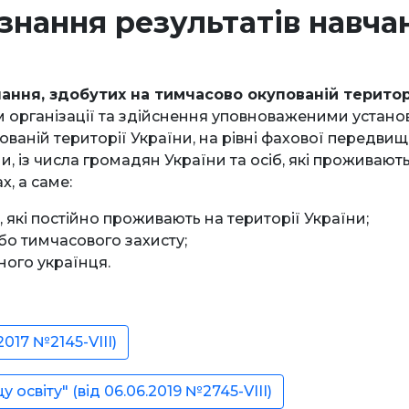
знання результатів навча
ння, здобутих на тимчасово окупованій території
 організації та здійснення уповноваженими устано
ваній території України, на рівні фахової передвищо
и, із числа громадян України та осіб, які проживают
х, а саме:
, які постійно проживають на території України;
або тимчасового захисту;
ного українця.
2017 №2145-VIII)
освіту" (від 06.06.2019 №2745-VIII)