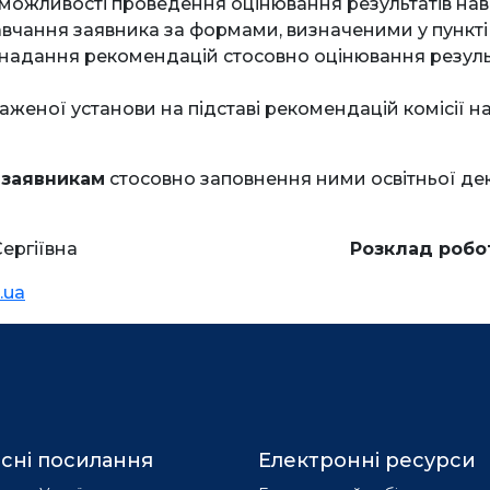
можливості проведення оцінювання результатів нав
авчання заявника за формами, визначеними у пункті
 надання рекомендацій стосовно оцінювання резуль
еної установи на підставі рекомендацій комісії на
 заявникам
стосовно заповнення ними освітньої декл
ергіївна
Розклад робо
.ua
сні посилання
Електронні ресурси