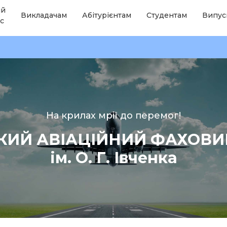
ій
Викладачам
Абітурієнтам
Студентам
Випус
с
На крилах мрії до перемог!
КИЙ АВІАЦІЙНИЙ ФАХОВ
ім. О. Г. Івченка