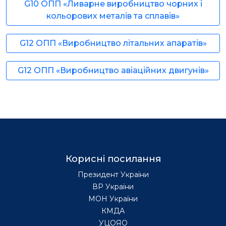
G10 ОПП «Ливарне виробництво чорних і
кольорових металів та сплавів»
G12 ОПП «Виробництво літальних апаратів»
G12 ОПП «Виробництво авіаційних двигунів»
Корисні посилання
Президент України
ВР України
МОН України
КМДА
УЦОЯО