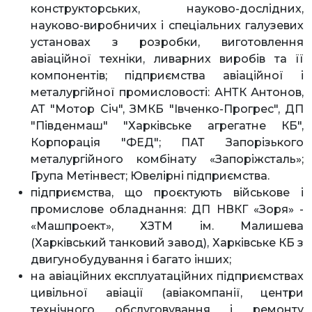
конструкторських, науково-дослідних,
науково-виробничих і спеціальних галузевих
установах з розробки, виготовлення
авіаційної техніки, ливарних виробів та її
компонентів; підприємства авіаційної і
металургійної промисловості: АНТК Антонов,
АТ "Мотор Січ", ЗМКБ "Івченко-Прогрес", ДП
"Південмаш" "Харківське агрегатне КБ",
Корпорація "ФЕД"; ПАТ Запорізького
металургійного комбінату «Запоріжсталь»;
Група Метінвест; Ювелірні підприємства.
підприємства, що проєктують військове і
промислове обладнання: ДП НВКГ «Зоря» -
«Машпроект», ХЗТМ ім. Малишева
(Харківський танковий завод), Харківське КБ з
двигунобудування і багато інших;
на авіаційних експлуатаційних підприємствах
цивільної авіації (авіакомпанії, центри
технічного обслуговування і ремонту