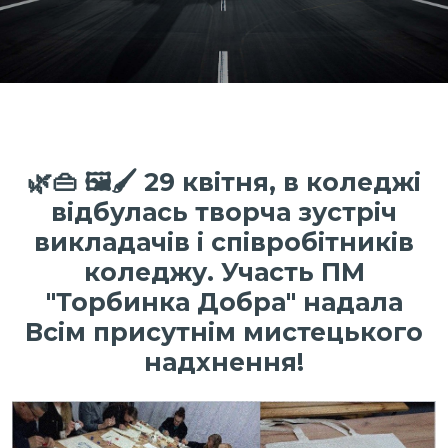
🌿👜 🖼️🖌️ 29 квітня, в коледжі
відбулась творча зустріч
викладачів і співробітників
коледжу. Участь ПМ
"Торбинка Добра" надала
Всім присутнім мистецького
надхнення!