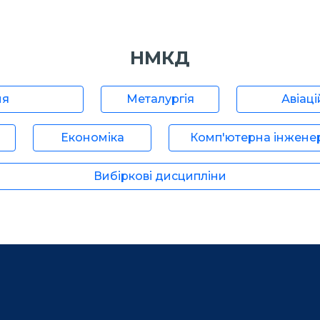
НМКД
ня
Металургія
Авіаці
Економіка
Комп'ютерна інжене
Вибіркові дисципліни