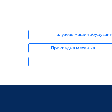
Галузеве машинобудуван
Прикладна механіка