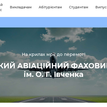
ій
Викладачам
Абітурієнтам
Студентам
Випус
с
На крилах мрії до перемог!
КИЙ АВІАЦІЙНИЙ ФАХОВ
ім. О. Г. Івченка