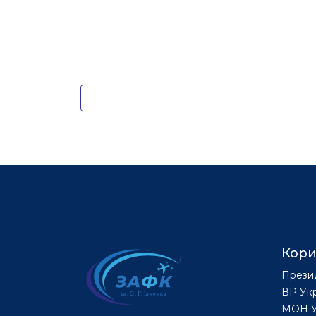
Кори
Прези
ВР Ук
МОН У