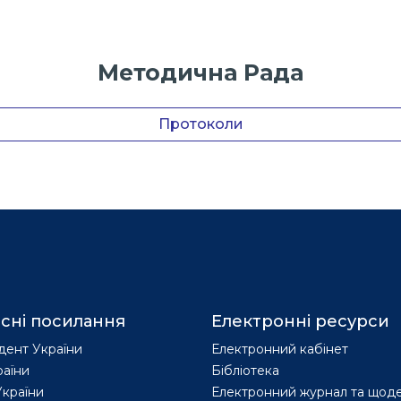
Методична Рада
Протоколи
сні посилання
Електронні ресурси
дент України
Електронний кабінет
раїни
Бібліотека
країни
Електронний журнал та щод