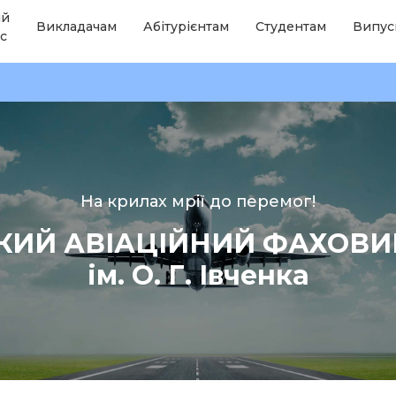
ій
Викладачам
Абітурієнтам
Студентам
Випус
с
На крилах мрії до перемог!
КИЙ АВІАЦІЙНИЙ ФАХОВ
ім. О. Г. Івченка