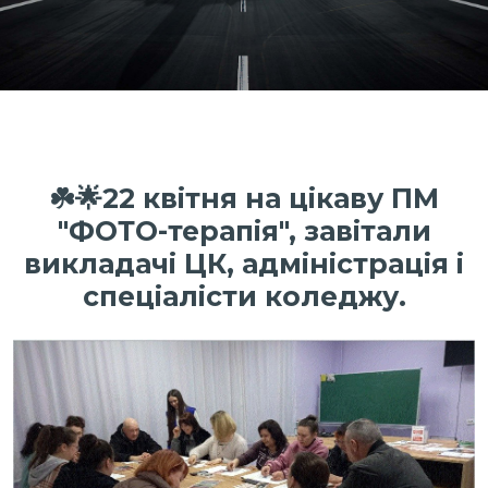
☘️🌟22 квітня на цікаву ПМ
"ФОТО-терапія", завітали
викладачі ЦК, адміністрація і
спеціалісти коледжу.