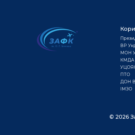
Кори
Прези
ВР Ук
МОН У
КМДА
УЦОЯ
ПТО
ДОН 
ІМЗО
© 2026 З