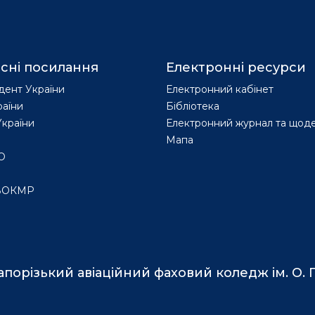
сні посилання
Електронні ресурси
дент України
Електронний кабінет
раїни
Бібліотека
країни
Електронний журнал та щод
Мапа
О
ВОКМР
апорізький авіаційний фаховий коледж ім. О. Г