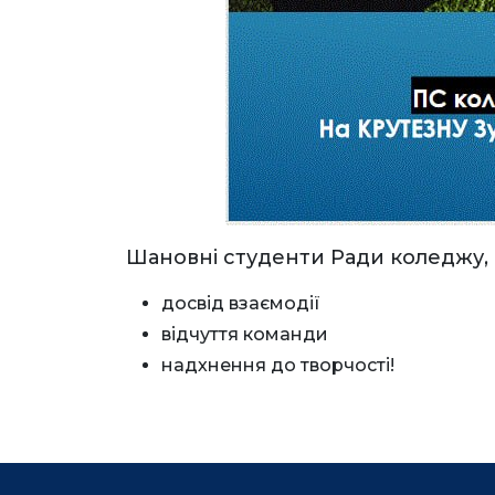
Шановні студенти Ради коледжу, н
досвід взаємодії
відчуття команди
надхнення до творчості!