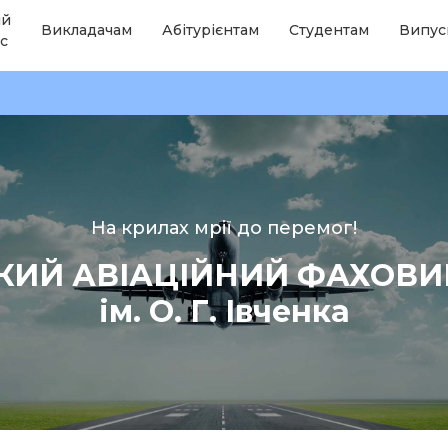
ій
Викладачам
Абітурієнтам
Студентам
Випус
с
На крилах мрії до перемог!
КИЙ АВІАЦІЙНИЙ ФАХОВ
ім. О. Г. Івченка