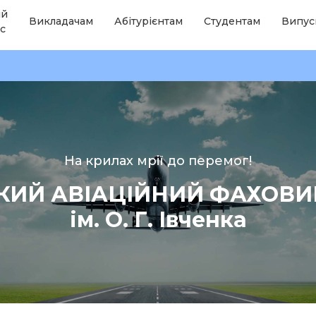
ій
Викладачам
Абітурієнтам
Студентам
Випус
с
На крилах мрії до перемог!
КИЙ АВІАЦІЙНИЙ ФАХОВ
ім. О. Г. Івченка