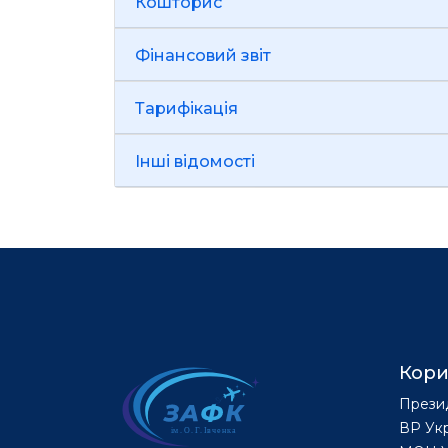
Кошторис
Фінансовий звіт
Тарифікація
Інші відомості
Кори
Прези
ВР Ук