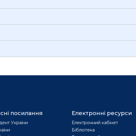
сні посилання
Електронні ресурси
дент України
Електронний кабінет
раїни
Бібліотека