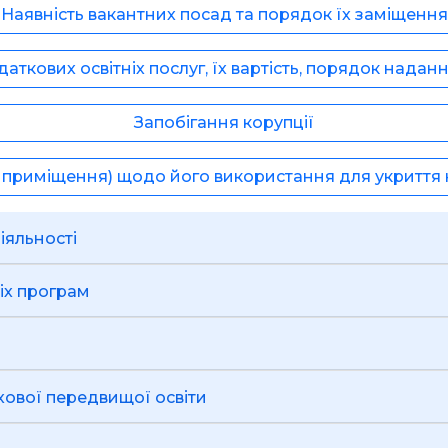
Наявність вакантних посад та порядок їх заміщення
аткових освітніх послуг, їх вартість, порядок надан
Запобігання корупції
ди, приміщення) щодо його використання для укриття
освітньої діяльності
освітніх програм
я
хової передвищої освіти