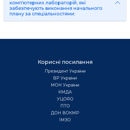
комп’ютерних лабораторій, які
забезпечують виконання начального
плану за спеціальностями:
Корисні посилання
Президент України
ВР України
МОН України
КМДА
УЦОЯО
ПТО
ДОН ВОКМР
ІМЗО