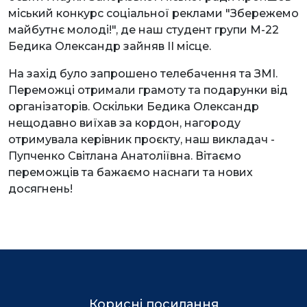
міський конкурс соціальної реклами "Збережемо
майбутнє молоді!", де наш студент групи М-22
Бедика Олександр зайняв ІІ місце.
На захід було запрошено телебачення та ЗМІ.
Переможці отримали грамоту та подарунки від
організаторів. Оскільки Бедика Олександр
нещодавно виїхав за кордон, нагороду
отримувала керівник проєкту, наш викладач -
Пупченко Світлана Анатоліївна. Вітаємо
переможців та бажаємо наснаги та нових
досягнень!
Корисні посилання