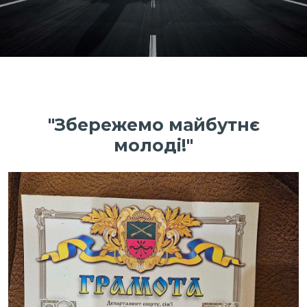
"Збережемо майбутнє
молоді!"