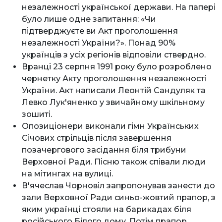
незалежності української держави. На папері
було лише одне запитання: «Чи
підтверджуєте ви Акт проголошення
незалежності України?». Понад 90%
українців з усіх регіонів відповіли ствердно.
Вранці 23 серпня 1991 року було розроблено
чернетку Акту проголошення незалежності
України. Акт написали Леонтій Сандуляк та
Левко Лук'яненко у звичайному шкільному
зошиті.
Опозиціонери виконали гімн Українських
Січових стрільців після завершення
позачергового засідання біля трибуни
Верховної Ради. Пісню також співали люди
на мітингах на вулиці.
В'ячеслав Чорновіл запропонував занести до
зали Верховної Ради синьо-жовтий прапор, з
яким українці стояли на барикадах біля
російського Білого дому. Потім прапор