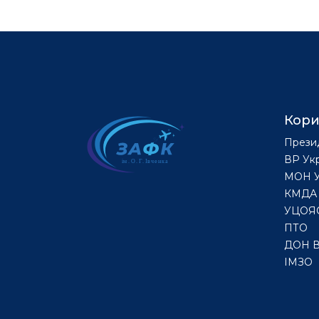
Кори
Прези
ВР Ук
МОН У
КМДА
УЦОЯ
ПТО
ДОН 
ІМЗО