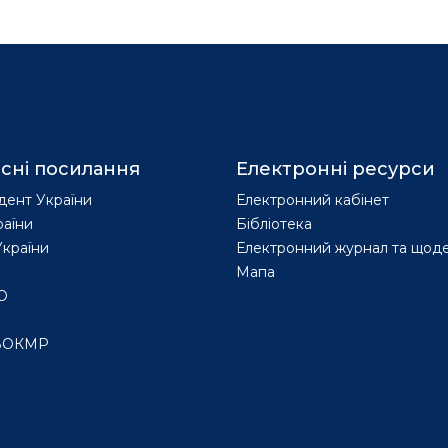
сні посилання
Електронні ресурси
дент України
Електронний кабінет
раїни
Бібліотека
країни
Електронний журнал та щод
Мапа
О
ВОКМР