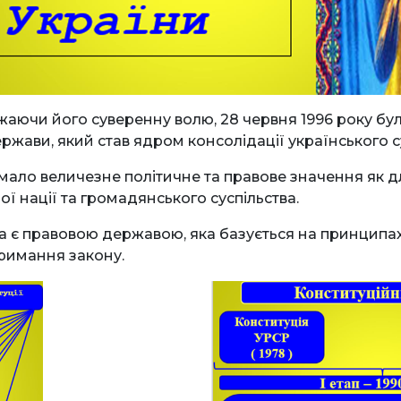
ажаючи його суверенну волю, 28 червня 1996 року бу
жави, який став ядром консолідації українського су
мало величезне політичне та правове значення як 
ої нації та громадянського суспільства.
а є правовою державою, яка базується на принципах
тримання закону.