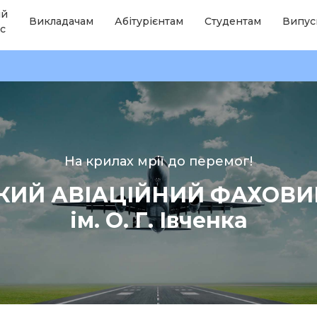
ій
Викладачам
Абітурієнтам
Студентам
Випус
с
На крилах мрії до перемог!
КИЙ АВІАЦІЙНИЙ ФАХОВ
ім. О. Г. Івченка