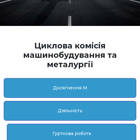
Циклова комісія
машинобудування та
металургії
Досягнення M
Діяльність
Гурткова робота