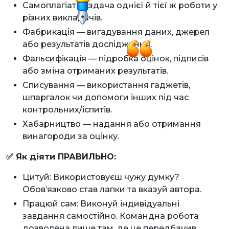
Самоплагіат — здача однієї й тієї ж роботи у
різних викладачів.
Фабрикація — вигадування даних, джерел
або результатів дослідження.
Фальсифікація — підробка оцінок, підписів
або зміна отриманих результатів.
Списування — використання гаджетів,
шпаргалок чи допомоги інших під час
контрольних/іспитів.
Хабарництво — надання або отримання
винагороди за оцінку.
✅ Як діяти ПРАВИЛЬНО:
Цитуй: Використовуєш чужу думку?
Обов’язково став лапки та вказуй автора.
Працюй сам: Виконуй індивідуальні
завдання самостійно. Командна робота
дозволена лише там, де це передбачив