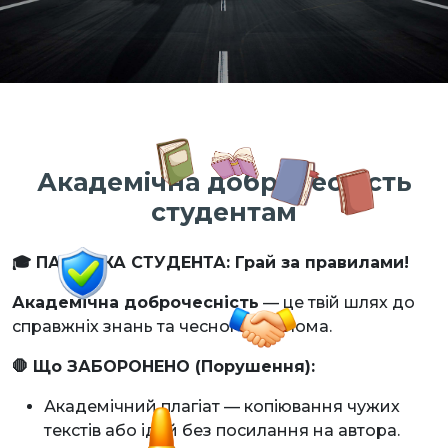
Академічна доброчесніcть
студентам
🎓 ПАМ’ЯТКА СТУДЕНТА: Грай за правилами!
Академічна доброчесність
— це твій шлях до
справжніх знань та чесного диплома.
🛑 Що ЗАБОРОНЕНО (Порушення):
Академічний плагіат — копіювання чужих
текстів або ідей без посилання на автора.